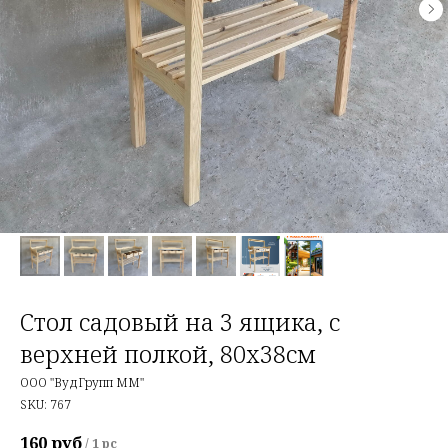
Стол садовый на 3 ящика, с
верхней полкой, 80х38см
ООО "ВудГрупп ММ"
SKU:
767
160
руб
/
1 pc