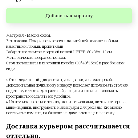
Добавить в корзину
Материал - Массив сосны.
Без отделки. Поверхность готова к дальнейшей отделке любыми
известными лаками, пропитками
Габаритные размеры с верхней полкой Ш*Г*В: 80х38х113 см.
Металлическая поверхность стола.
Стол поставляется в картонной коробке (90*40*15см) в разобранном
виде.
◽ Стол деревянный для рассады, для цветов, для мастерской.
Дополнительная полка внизу и вверху позволяет использовать стол как
подставку стеллаж для растений, а ящики и крючки - экономить
пространство и сделать его удобным.
◽ На нем можно разместить поддоны с саженцами, цветочные горшки,
мини-парники, инструменты и аксессуары для рассады. Его можно
поставить в комнате, на балконе, на даче, в теплице или в саду.
Доставка курьером рассчитывается
отдельно.