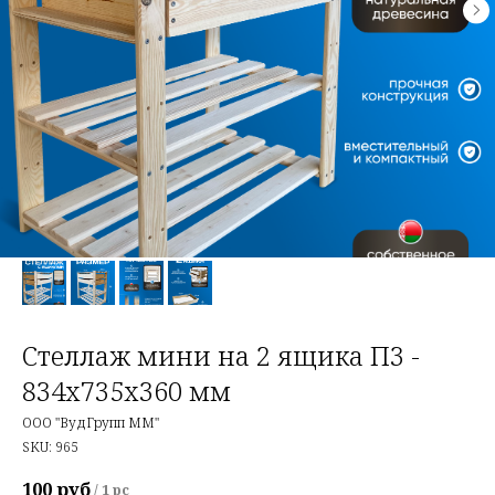
Стеллаж мини на 2 ящика П3 -
834х735х360 мм
ООО "ВудГрупп ММ"
SKU:
965
100
руб
/
1 pc