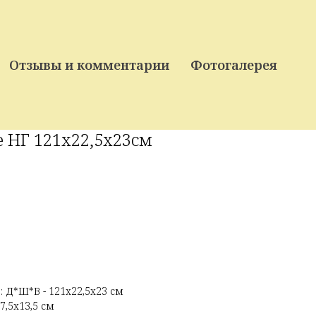
 неудобства
3706270
Отзывы и комментарии
Фотогалерея
 НГ 121х22,5х23см
 Д*Ш*В - 121х22,5х23 см
,5х13,5 см