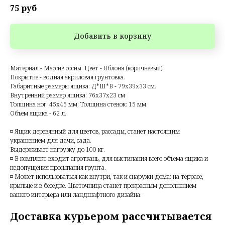
75
руб
Добавить в корзину
Материал - Массив сосны. Цвет - Яблоня (коричневый)
Покрытие - водная акриловая грунтовка.
Габаритные размеры ящика: Д*Ш*В - 79х39х33 см.
Внутренний размер ящика: 76х37х23 см
Толщина ног: 45х45 мм; Толщина стенок: 15 мм.
Объем ящика - 62 л.
◽ Ящик деревянный для цветов, рассады, станет настоящим
украшением для дачи, сада.
Выдерживает нагрузку до 100 кг.
◽ В комплект входит агроткань, для выстилания всего объема ящика и
недопущения просыпания грунта.
◽ Может использоваться как внутри, так и снаружи дома: на террасе,
крыльце и в беседке. Цветочница станет прекрасным дополнением
вашего интерьера или ландшафтного дизайна.
Доставка курьером рассчитывается